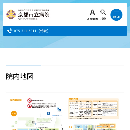
Language
検索
075-311-5311
（代表）
患者さん・ご家族の方
医療・介護関係者の方
院内地図
人間ドック希望の方
当院へ就職希望の方
事業者・その他の方