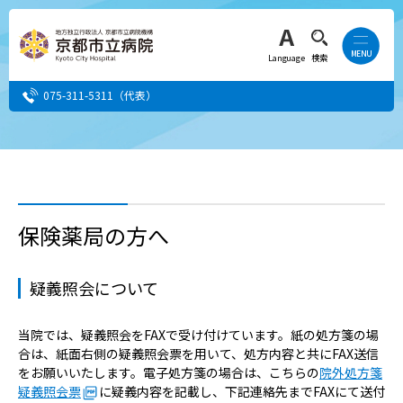
Language
検索
075-311-5311
（代表）
患者さん・ご家族の方
医療・介護関係者の方
保険薬局の方へ
人間ドック希望の方
疑義照会について
当院へ就職希望の方
当院では、疑義照会をFAXで受け付けています。紙の処方箋の場
合は、紙面右側の疑義照会票を用いて、処方内容と共にFAX送信
事業者・その他の方
をお願いいたします。電子処方箋の場合は、こちらの
院外処方箋
疑義照会票
に疑義内容を記載し、下記連絡先までFAXにて送付