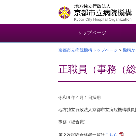
本
文
へ
移
動
トップページ
す
る
京都市立病院機構トップページ
>
機構か
正職員（事務（総
令和９年４月１日採用
地方独立行政法人京都市立病院機構職員
事務（総合職）
第２次試験合格者一覧は
こちら