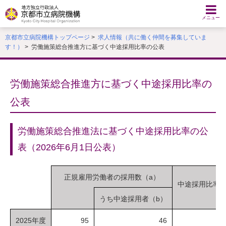
本
文
メニュー
へ
京都市立病院機構トップページ
>
求人情報（共に働く仲間を募集していま
移
す！）
> 労働施策総合推進方に基づく中途採用比率の公表
動
す
る
労働施策総合推進方に基づく中途採用比率の
公表
労働施策総合推進法に基づく中途採用比率の公
表（2026年6月1日公表）
正規雇用労働者の採用数（a）
中途採用比率（b
うち中途採用者（b）
2025年度
95
46