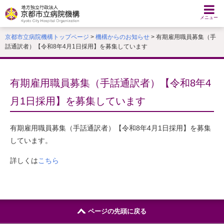
本
文
メニュー
へ
京都市立病院機構トップページ
>
機構からのお知らせ
> 有期雇用職員募集（手
移
話通訳者）【令和8年4月1日採用】を募集しています
動
す
る
有期雇用職員募集（手話通訳者）【令和8年4
月1日採用】を募集しています
有期雇用職員募集（手話通訳者）【令和8年4月1日採用】を募集
しています。
詳しくは
こちら
ページの先頭に戻る