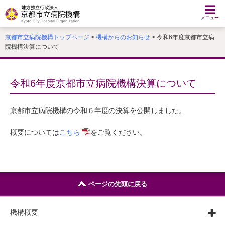
本
文
メニュー
へ
京都市立病院機構トップページ
>
機構からのお知らせ
> 令和6年度京都市立病
移
院機構決算について
動
す
る
令和6年度京都市立病院機構決算について
京都市立病院機構の令和６年度の決算を公開しました。
概要については
こちら
をご覧ください。
ページの先頭に戻る
機構概要