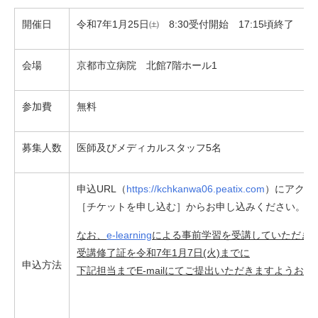
開催日
令和7年1月25日㈯ 8:30受付開始 17:15頃終了
会場
京都市立病院 北館7階ホール1
参加費
無料
募集人数
医師及びメディカルスタッフ5名
申込URL（
https://kchkanwa06.peatix.com
）にアクセ
［チケットを申し込む］からお申し込みください。
なお、
e-learning
による事前学習を受講していただき
受講修了証を令和7年1月7日(火)までに
申込方法
下記担当までE-mailにてご提出いただきますようお