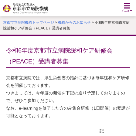
本
文
メニュー
へ
京都市立病院機構トップページ
>
機構からのお知らせ
> 令和6年度京都市立病
移
院緩和ケア研修会（PEACE）受講者募集
動
す
る
令和6年度京都市立病院緩和ケア研修会
（PEACE）受講者募集
京都市立病院では、厚生労働省の指針に基づき毎年緩和ケア研修
会を開催しております。
つきましては、今年度の開催を下記の通り予定しておりますの
で、ぜひご参加ください。
なお、e-learningを修了した方のみ集合研修（1日開催）の受講が
可能となっております。
記