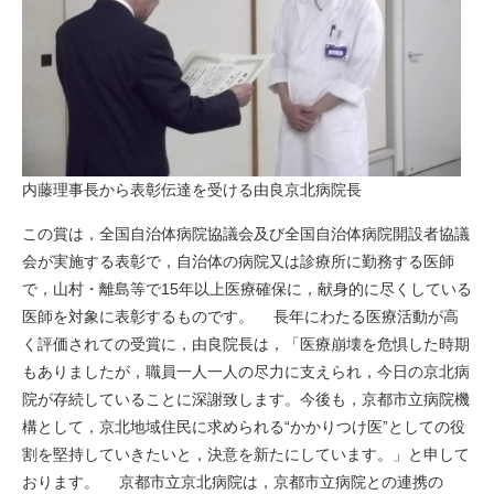
内藤理事長から表彰伝達を受ける由良京北病院長
この賞は，全国自治体病院協議会及び全国自治体病院開設者協議
会が実施する表彰で，自治体の病院又は診療所に勤務する医師
で，山村・離島等で15年以上医療確保に，献身的に尽くしている
医師を対象に表彰するものです。 長年にわたる医療活動が高
く評価されての受賞に，由良院長は，「医療崩壊を危惧した時期
もありましたが，職員一人一人の尽力に支えられ，今日の京北病
院が存続していることに深謝致します。今後も，京都市立病院機
構として，京北地域住民に求められる“かかりつけ医”としての役
割を堅持していきたいと，決意を新たにしています。」と申して
おります。 京都市立京北病院は，京都市立病院との連携の