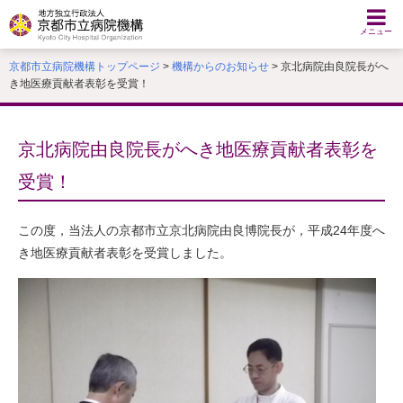
本
文
メニュー
へ
京都市立病院機構トップページ
>
機構からのお知らせ
> 京北病院由良院長がへ
移
き地医療貢献者表彰を受賞！
動
す
る
京北病院由良院長がへき地医療貢献者表彰を
受賞！
この度，当法人の京都市立京北病院由良博院長が，平成24年度へ
き地医療貢献者表彰を受賞しました。