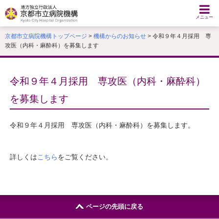
本
文
メニュー
へ
京都市立病院機構トップページ
>
機構からのお知らせ
> 令和９年４月採用 専
移
攻医（内科・麻酔科）を募集します
動
す
る
令和９年４月採用 専攻医（内科・麻酔科）
を募集します
令和９年４月採用 専攻医（内科・麻酔科）を募集します。
詳しくは
こちら
をご覧ください。
ページの先頭に戻る