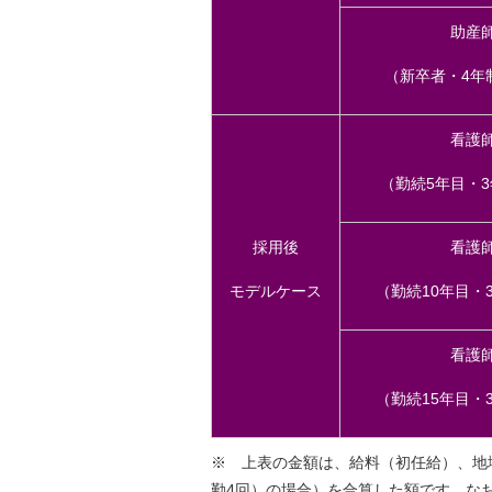
助産
（新卒者・4年
看護
（勤続5年目・
採用後
看護
モデルケース
（勤続10年目・
看護
（勤続15年目・
※ 上表の金額は、給料（初任給）、地
勤4回）の場合）を合算した額です。な