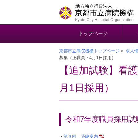
本
文
へ
移
動
トップページ
す
る
京都市立病院機構トップページ
>
求人
募集（正職員・4月1日採用）
【追加試験】看護
月1日採用）
令和7年度職員採用試
・
第３回 受験案内