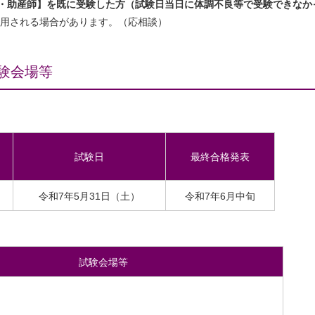
・助産師】を既に受験した方（試験日当日に体調不良等で受験できなか
採用される場合があります。（応相談）
験会場等
試験日
最終合格発表
令和7年5月31日（土）
令和7年6月中旬
試験会場等