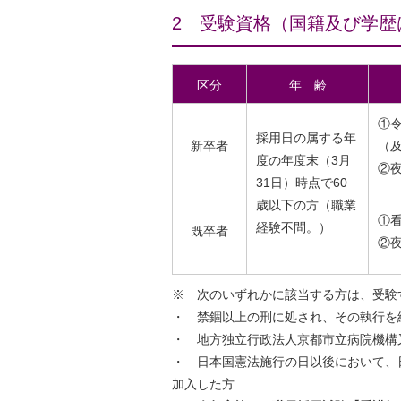
2 受験資格（国籍及び学歴
区分
年 齢
①
採用日の属する年
新卒者
（
度の年度末（3月
②
31日）時点で60
歳以下の方（職業
①
経験不問。）
既卒者
②
※ 次のいずれかに該当する方は、受験
・ 禁錮以上の刑に処され、その執行を
・ 地方独立行政法人京都市立病院機構
・ 日本国憲法施行の日以後において、
加入した方