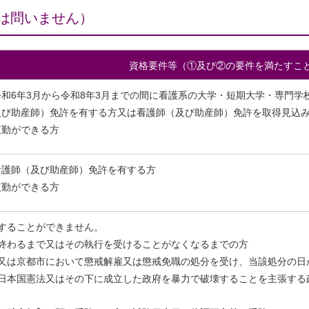
は問いません）
資格要件等（①及び②の要件を満たすこ
令和6年3月から令和8年3月までの間に看護系の大学・短期大学・専門学
及び助産師）免許を有する方又は看護師（及び助産師）免許を取得見込
夜勤ができる方
看護師（及び助産師）免許を有する方
夜勤ができる方
することができません。
終わるまで又はその執行を受けることがなくなるまでの方
又は京都市において懲戒解雇又は懲戒免職の処分を受け、当該処分の日
日本国憲法又はその下に成立した政府を暴力で破壊することを主張する