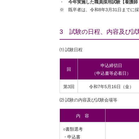
・
今年実施した職員採用試験【看護師
※ 既卒者は、令和8年3月31日までに
3 試験の日程、内容及び試
⑴ 試験日程
申込締切日
回
（申込書等必着日）
第3回
令和7年5月16日（金）
⑵ 試験の内容及び試験会場等
内 容
○書類選考
・申込書