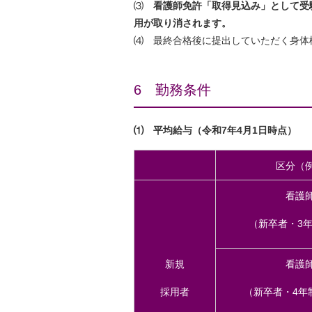
⑶
看護師免許「取得見込み」として受
用が取り消されます。
⑷ 最終合格後に提出していただく身体
6 勤務条件
⑴ 平均給与（令和7年4月1日時点）
区分（
看護
（新卒者・3
新規
看護
採用者
（新卒者・4年