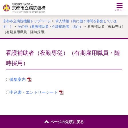
本
文
メニュー
へ
京都市立病院機構トップページ
>
求人情報（共に働く仲間を募集していま
移
す！）
>
その他（看護補助者・介護補助者 ほか）
> 看護補助者（夜勤専従）
動
（有期雇用職員・随時採用）
す
る
看護補助者（夜勤専従）（有期雇用職員・随
時採用）
〇
募集案内
〇
申込書・エントリーシート
ページの先頭に戻る