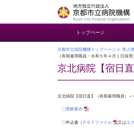
本
文
へ
移
動
トップページ
す
る
京都市立病院機構トップページ
>
求人
（有期雇用職員・令和５年４月１日採用
京北病院【宿日直
京北病院【宿日直】（有期雇用職員）＜
〇
受験案内
〇申込書（
ＰＤＦファイル
又は
エ