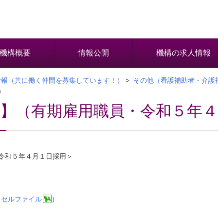
機構概要
情報公開
機構の求人情報
情報（共に働く仲間を募集しています！）
>
その他（看護補助者・介護
）
】（有期雇用職員・令和５年４
令和５年４月１日採用＞
クセルファイル
）