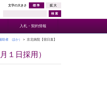
文字の大きさ
標準
拡大
入札・契約情報
補助者 ほか）
> 京北病院【宿日直】
月１日採用）