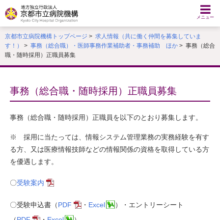
本
文
メニュー
へ
京都市立病院機構トップページ
>
求人情報（共に働く仲間を募集していま
移
す！）
>
事務（総合職）・医師事務作業補助者・事務補助 ほか
> 事務（総合
動
職・随時採用）正職員募集
す
る
事務（総合職・随時採用）正職員募集
事務（総合職・随時採用）正職員を以下のとおり募集します。
※ 採用に当たっては、情報システム管理業務の実務経験を有す
る方、又は医療情報技師などの情報関係の資格を取得している方
を優遇します。
〇
受験案内
〇受験申込書（
PDF
・
Excel
）・エントリーシート
（
PDF
・
Excel
）