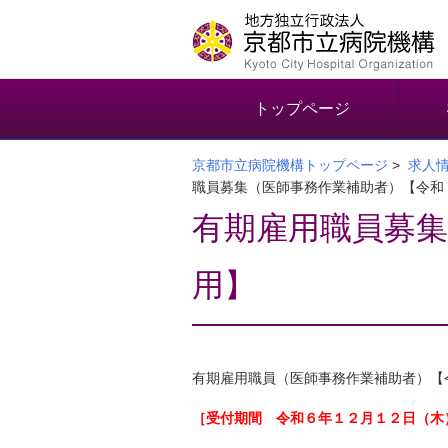
本
文
へ
移
動
トップページ
す
る
京都市立病院機構トップページ
>
求人
職員募集（医師事務作業補助者）【令和
有期雇用職員募集
用】
有期雇用職員（医師事務作業補助者）【
［受付期間 令和６年１２月１２日（木