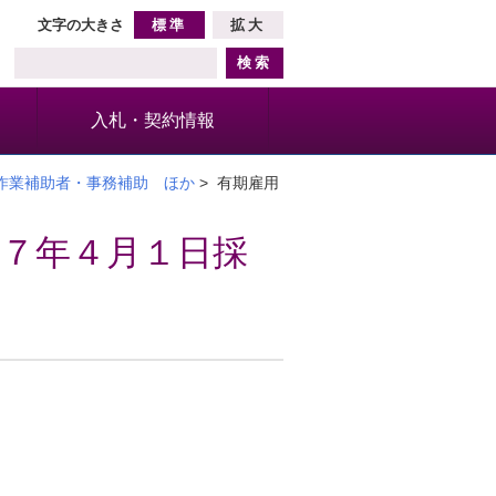
文字の大きさ
標準
拡大
入札・契約情報
作業補助者・事務補助 ほか
> 有期雇用
７年４月１日採