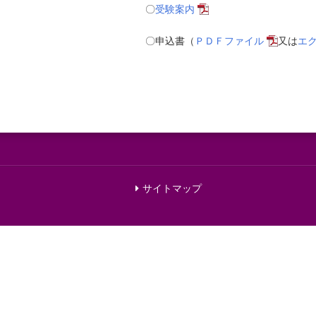
〇
受験案内
〇申込書（
ＰＤＦファイル
又は
エ
サイトマップ