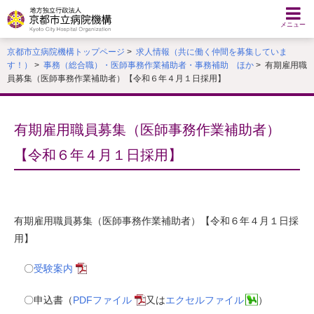
本
文
メニュー
へ
京都市立病院機構トップページ
>
求人情報（共に働く仲間を募集していま
移
す！）
>
事務（総合職）・医師事務作業補助者・事務補助 ほか
> 有期雇用職
動
員募集（医師事務作業補助者）【令和６年４月１日採用】
す
る
有期雇用職員募集（医師事務作業補助者）
【令和６年４月１日採用】
有期雇用職員募集（医師事務作業補助者）【令和６年４月１日採
用】
〇
受験案内
〇申込書（
PDFファイル
又は
エクセルファイル
）