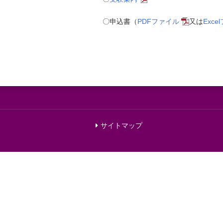
〇申込書（
PDFファイル
又は
Exce
サイトマップ