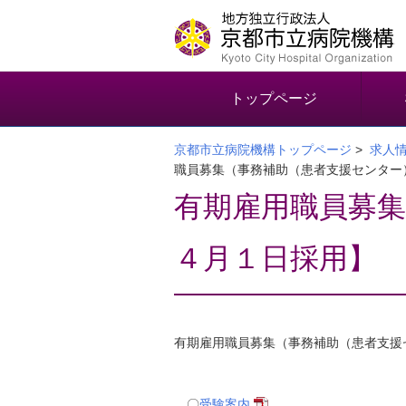
本
文
へ
移
動
トップページ
す
る
京都市立病院機構トップページ
>
求人
職員募集（事務補助（患者支援センター
有期雇用職員募
４月１日採用】
有期雇用職員募集（事務補助（患者支援
〇
受験案内