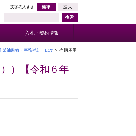
文字の大きさ
標準
拡大
入札・契約情報
作業補助者・事務補助 ほか
> 有期雇用
ー））【令和６年