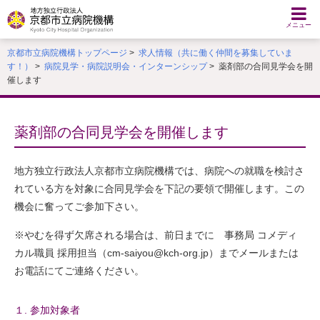
本
文
メニュー
へ
京都市立病院機構トップページ
>
求人情報（共に働く仲間を募集していま
移
す！）
>
病院見学・病院説明会・インターンシップ
> 薬剤部の合同見学会を開
動
催します
す
る
薬剤部の合同見学会を開催します
地方独立行政法人京都市立病院機構では、病院への就職を検討さ
れている方を対象に合同見学会を下記の要領で開催します。この
機会に奮ってご参加下さい。
※やむを得ず欠席される場合は、前日までに 事務局 コメディ
カル職員 採用担当（cm-saiyou@kch-org.jp）までメールまたは
お電話にてご連絡ください。
１. 参加対象者