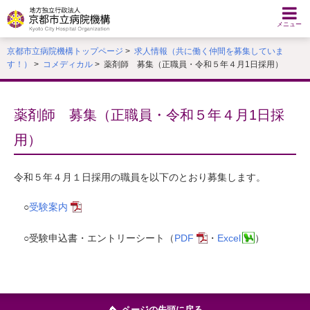
本
文
メニュー
へ
京都市立病院機構トップページ
>
求人情報（共に働く仲間を募集していま
移
す！）
>
コメディカル
> 薬剤師 募集（正職員・令和５年４月1日採用）
動
す
る
薬剤師 募集（正職員・令和５年４月1日採
用）
令和５年４月１日採用の職員を以下のとおり募集します。
○
受験案内
○受験申込書・エントリーシート（
PDF
・
Excel
）
ページの先頭に戻る