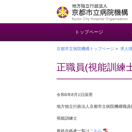
本
文
へ
移
動
トップページ
す
る
京都市立病院機構トップページ
>
求人
正職員(視能訓練
令和6年8月1日採用
地方独立行政法人京都市立病院機構職員
視能訓練士
最終合格者一覧は
こちら