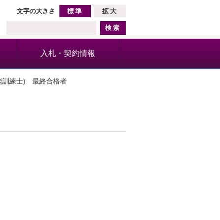
文字の大きさ
標準
拡大
入札・契約情報
能訓練士) 最終合格者