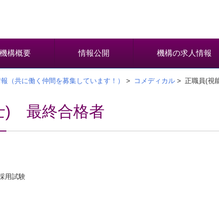
機構概要
情報公開
機構の求人情報
情報（共に働く仲間を募集しています！）
>
コメディカル
> 正職員(視
士) 最終合格者
採用試験