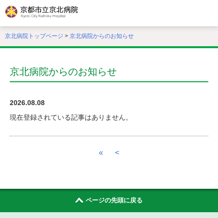
本
文
へ
京北病院トップページ
>
京北病院からのお知らせ
移
動
す
る
京北病院からのお知らせ
2026.08.08
現在登録されている記事はありません。
«
<
ページの先頭に戻る