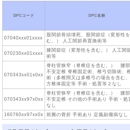
DPCコード
DPC名称
股関節骨頭壊死、股関節症（変形性
07040xxx01xxxx
む。） 人工関節再置換術等
膝関節症（変形性を含む。） 人工関
070230xx01xxxx
術等
脊柱管狭窄（脊椎症を含む。） 腰
不安定椎 脊椎固定術、椎弓切除術、
070343xx01x0xx
術（多椎間又は多椎弓の場合を含む
方椎体固定等 手術・処置等２なし
脊柱管狭窄（脊椎症を含む。） 腰
070343xx97x0xx
不安定椎 その他の手術あり 手術・処
なし
160760xx97xx0x
前腕の骨折 手術あり 定義副傷病なし