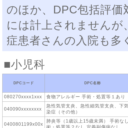
のほか、DPC包括評
には計上されませんが
症患者さんの入院も多
小児科
DPCコード
DPC名称
080270xxxx1xxx
食物アレルギー 手術・処置等１あり
急性気管支炎、急性細気管支炎、下
040090xxxxxxxx
染症（その他）
肺炎等（1歳以上15歳未満） 手術なし
0400801199x00x
術・処置等２なし 定義副傷病なし