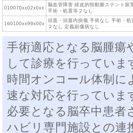
脳血管障害 経皮的頸動脈ステント留
010070xx02x0xx
手術・処置等２なし
頭蓋・頭蓋内損傷 手術なし 手術・処
160100xx99x00x
２なし 定義副傷病なし
手術適応となる脳腫瘍
して診療を行っていま
時間オンコール体制に
速な対応を行っていま
必要となる脳卒中患者
ハビリ専門施設との連