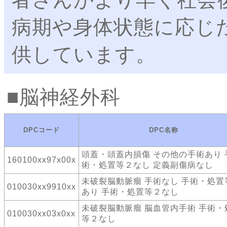
病期や身体状態に応じ
供しています。
脳神経外科
DPCコード
DPC名称
頭蓋・頭蓋内損傷 その他の手術あり 
160100xx97x00x
術・処置等２なし 定義副傷病なし
未破裂脳動脈瘤 手術なし 手術・処置
010030xx9910xx
あり 手術・処置等２なし
未破裂脳動脈瘤 脳血管内手術 手術・
010030xx03x0xx
等２なし