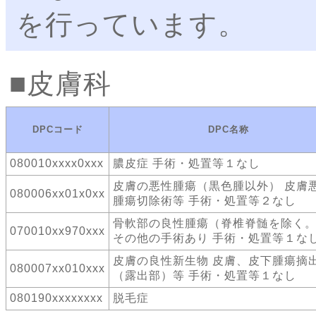
を行っています。
皮膚科
DPCコード
DPC名称
080010xxxx0xxx
膿皮症 手術・処置等１なし
皮膚の悪性腫瘍（黒色腫以外） 皮膚
080006xx01x0xx
腫瘍切除術等 手術・処置等２なし
骨軟部の良性腫瘍（脊椎脊髄を除く
070010xx970xxx
その他の手術あり 手術・処置等１な
皮膚の良性新生物 皮膚、皮下腫瘍摘
080007xx010xxx
（露出部）等 手術・処置等１なし
080190xxxxxxxx
脱毛症