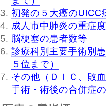
まで）
初発の５大癌のUIC
成人市中肺炎の重症
脳梗塞の患者数等
診療科別主要手術別患
５位まで）
その他（ＤＩＣ、敗
手術・術後の合併症