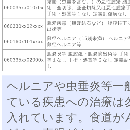
結腸（虫垂を含む。）の悪性腫瘍 結
060035xx010x0x
術 全切除、亜全切除又は悪性腫瘍
手術・処置等１なし 定義副傷病なし
胆嚢疾患（胆嚢結石など） 腹腔鏡下
060330xx02xxxx
出術等
鼠径ヘルニア（15歳未満） ヘルニ
060160x101xxxx
鼠径ヘルニア等
胆嚢炎等 腹腔鏡下胆嚢摘出術等 手術
060335xx02000x
等１なし 手術・処置等２なし 定義副
し
ヘルニアや虫垂炎等一
ている疾患への治療は
入れています。食道が