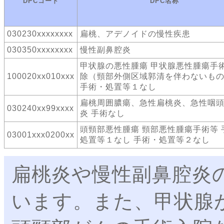
DPCコード
DPC名称
030230xxxxxxxx
扁桃、アデノイドの慢性疾患
030350xxxxxxxx
慢性副鼻腔炎
甲状腺の悪性腫瘍 甲状腺悪性腫瘍手
100020xx010xxx
除（頸部外側区域郭清を伴わないも
手術・処置等１なし
扁桃周囲膿瘍、急性扁桃炎、急性咽
030240xx99xxxx
炎 手術なし
頭頸部悪性腫瘍 頸部悪性腫瘍手術等 
03001xxx0200xx
処置等１なし 手術・処置等２なし
扁桃炎や慢性副鼻腔炎
います。また、甲状腺