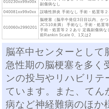
010230xx99x00x
副傷病なし
040081xx99x0xx
誤嚥性肺炎 手術なし 手術・処置等
脳梗塞（脳卒中発症3日目以内、かつ
JCS10未満） 手術なし 手術・処置
010060x2990201
手術・処置等２２あり 定義副傷病な
前Rankin Scale 0、1又は2
脳卒中センターとして
急性期の脳梗塞を多く
ンの投与やリハビリテ
ています。また、てん
病など神経難病のほか