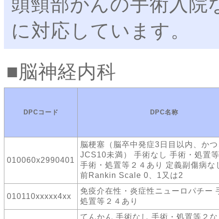
頭頸部がんの手術入院
に対応しています。
脳神経内科
DPCコード
DPC名称
脳梗塞（脳卒中発症3日目以内、かつ
JCS10未満） 手術なし 手術・処置
010060x2990401
手術・処置等２４あり 定義副傷病な
前Rankin Scale 0、1又は2
免疫介在性・炎症性ニューロパチー 
010110xxxxx4xx
処置等２４あり
てんかん 手術なし 手術・処置等２な