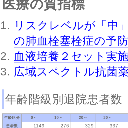
医療の質指標
リスクレベルが「中
の肺血栓塞栓症の予
血液培養２セット実
広域スペクトル抗菌
年齢階級別退院患者数
年齢区分
0～
10～
20～
30～
1149
276
329
337
患者数