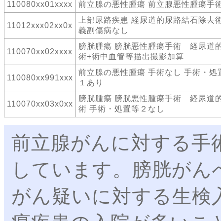
110080xx01xxxx
前立腺の悪性腫瘍 前立腺悪性腫瘍手
上部尿路疾患 経尿道的尿路結石除去術
11012xxx02xx0x
義副傷病なし
膀胱腫瘍 膀胱悪性腫瘍手術 経尿道
110070xx02xxxx
術+術中血管等描出撮影加算
前立腺の悪性腫瘍 手術なし 手術・処
110080xx991xxx
１あり
膀胱腫瘍 膀胱悪性腫瘍手術 経尿道
110070xx03x0xx
術 手術・処置等２なし
前立腺がんに対する手
しています。膀胱がん
がん疑いに対する生検